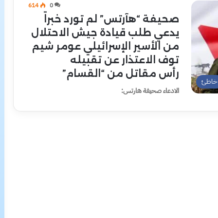
614
0
صحيفة “هآرتس” لم تورد خبراً
يدعي طلب قيادة جيش الاحتلال
من الأسير الإسرائيلي عومر شيم
توف الاعتذار عن تقبيله
رأس مقاتل من “القسام”
خاطئ
الادعاء صحيفة هارتس: