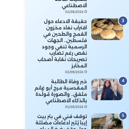
الاصطناعي
02/08/2026
حقيقة الادعاء حول
اقتراب نفاد مخزون
القمح والطحين في
فلسطين.. الجهات
الرسمية تنفي وجود
نقص رغم تضارب
تصريحات نقابة أصحاب
المخابز
02/08/2026
خبر وفاة الطالبة
المقدسية مرح أبو غانم
ملفق.. والصورة مُولَّدة
بالذكاء الاصطناعي
01/08/2026
توقف فني في بئر بيت
إيبا يُثير ادعاءات مضللة