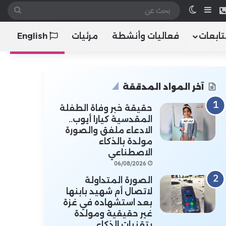
 الموقع RSS
هاتف
إضافة عمود جانبي
الوضع المظلم
بحث
عن
تابعات
فعاليات وأنشطة
مرئيات
English
آخر المواد المدققة
حقيقة خبر وفاة الطفلة
المقدسية كيارا أيوب..
الادعاء ملفق والصورة
مولدة بالذكاء
الاصطناعي
06/08/2026
الصورة المتداولة
لاتصال أم شهيد بابنها
بعد استشهاده في غزة
غير حقيقية ومولدة
بتقنيات الذكاء