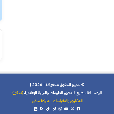
© جميع الحقوق محفوظة | 2026 |
المرصد الفلسطيني لتدقيق المعلومات والتربية الإعلامية
(تحقق)
الشكاوى والاقتراحات
شاركنا تحقق
X
فيسبوك
يوتيوب
انستقرام
تيلقرام
‫TikTok
ملخص
هاتف