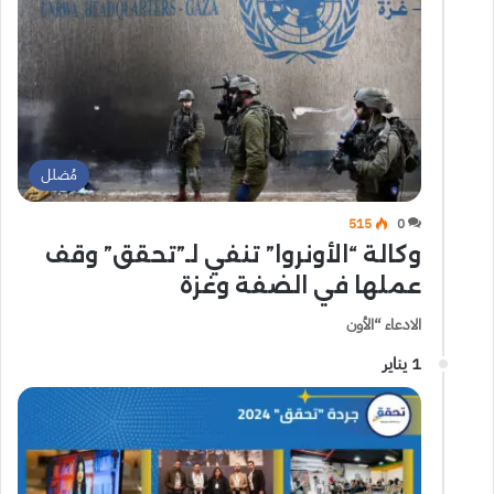
مُضلل
515
0
وكالة “الأونروا” تنفي لـ”تحقق” وقف
عملها في الضفة وغزة
الادعاء “الأون
1 يناير