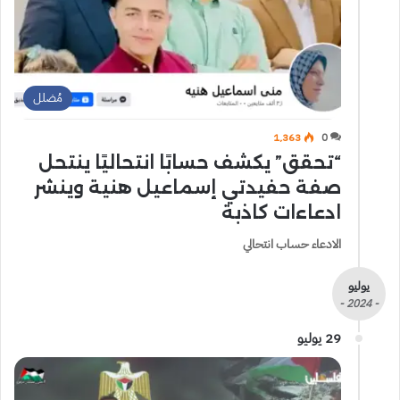
مُضلل
1٬363
0
“تحقق” يكشف حسابًا انتحاليًا ينتحل
صفة حفيدتي إسماعيل هنية وينشر
ادعاءات كاذبة
الادعاء حساب انتحالي
يوليو
- 2024 -
29 يوليو