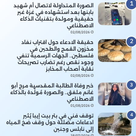
الصورة المتداولة لاتصال أم شهيد
بابنها بعد استشهاده في غزة غير
حقيقية ومولدة بتقنيات الذكاء
الاصطناعي
02/08/2026
حقيقة الادعاء حول اقتراب نفاد
مخزون القمح والطحين في
فلسطين.. الجهات الرسمية تنفي
وجود نقص رغم تضارب تصريحات
نقابة أصحاب المخابز
02/08/2026
خبر وفاة الطالبة المقدسية مرح أبو
غانم ملفق.. والصورة مُولَّدة بالذكاء
الاصطناعي
01/08/2026
توقف فني في بئر بيت إيبا يُثير
ادعاءات مضللة حول وقف ضخ المياه
إلى نابلس وجنين
28/07/2026