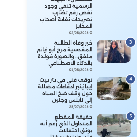
الرسمية تنفي وجود
نقص رغم تضارب
تصريحات نقابة أصحاب
المخابز
02/08/2026
خبر وفاة الطالبة
المقدسية مرح أبو غانم
ملفق.. والصورة مُولَّدة
بالذكاء الاصطناعي
01/08/2026
توقف فني في بئر بيت
إيبا يُثير ادعاءات مضللة
حول وقف ضخ المياه
إلى نابلس وجنين
28/07/2026
حقيقة المقطع
المتداول الذي زُعم أنه
يوثق احتفالات