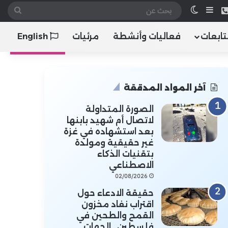
 الموقع RSS
هاتف
إضافة عمود جانبي
الوضع المظلم
بحث
عن
تابعات
فعاليات وأنشطة
مرئيات
English
آخر المواد المدققة
الصورة المتداولة
لاتصال أم شهيد بابنها
بعد استشهاده في غزة
غير حقيقية ومولدة
بتقنيات الذكاء
الاصطناعي
02/08/2026
حقيقة الادعاء حول
اقتراب نفاد مخزون
القمح والطحين في
فلسطين.. الجهات