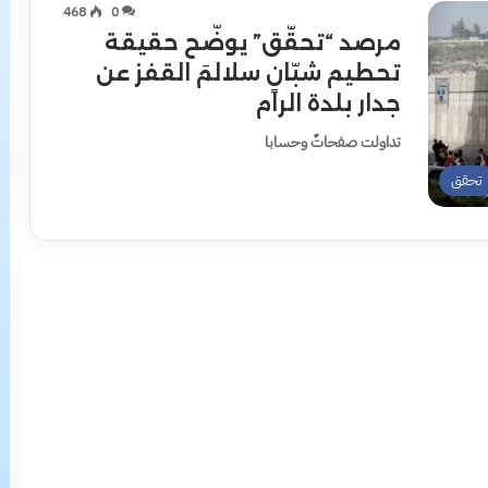
468
0
مرصد “تحقّق” يوضّح حقيقة
تحطيم شبّانٍ سلالمَ القفز عن
جدار بلدة الرام
تداولت صفحاتٌ وحسابا
تحقق