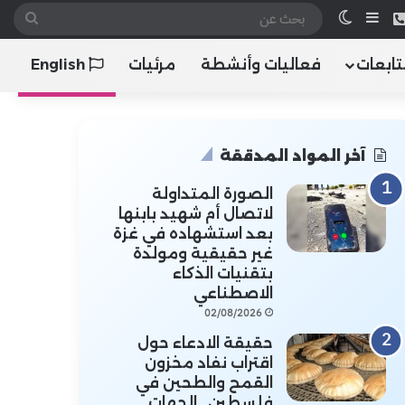
 الموقع RSS
هاتف
إضافة عمود جانبي
الوضع المظلم
بحث
عن
تابعات
فعاليات وأنشطة
مرئيات
English
آخر المواد المدققة
الصورة المتداولة
لاتصال أم شهيد بابنها
بعد استشهاده في غزة
غير حقيقية ومولدة
بتقنيات الذكاء
الاصطناعي
02/08/2026
حقيقة الادعاء حول
اقتراب نفاد مخزون
القمح والطحين في
فلسطين.. الجهات