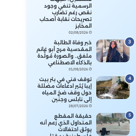
الرسمية تنفي وجود
نقص رغم تضارب
تصريحات نقابة أصحاب
المخابز
02/08/2026
خبر وفاة الطالبة
المقدسية مرح أبو غانم
ملفق.. والصورة مُولَّدة
بالذكاء الاصطناعي
01/08/2026
توقف فني في بئر بيت
إيبا يُثير ادعاءات مضللة
حول وقف ضخ المياه
إلى نابلس وجنين
28/07/2026
حقيقة المقطع
المتداول الذي زُعم أنه
يوثق احتفالات