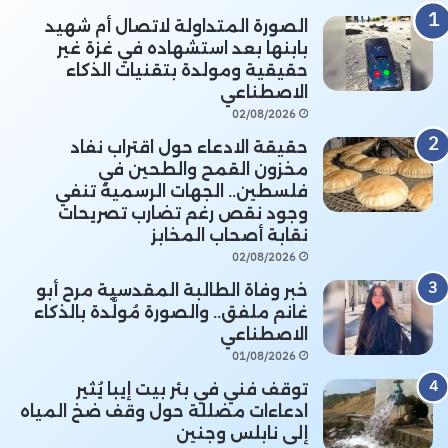
الصورة المتداولة لاتصال أم شهيد
بابنها بعد استشهاده في غزة غير
حقيقية ومولدة بتقنيات الذكاء
الاصطناعي
02/08/2026
حقيقة الادعاء حول اقتراب نفاد
مخزون القمح والطحين في
فلسطين.. الجهات الرسمية تنفي
وجود نقص رغم تضارب تصريحات
نقابة أصحاب المخابز
02/08/2026
خبر وفاة الطالبة المقدسية مرح أبو
غانم ملفق.. والصورة مُولَّدة بالذكاء
الاصطناعي
01/08/2026
توقف فني في بئر بيت إيبا يُثير
ادعاءات مضللة حول وقف ضخ المياه
إلى نابلس وجنين