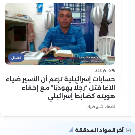
مُضلل
325
0
حسابات إسرائيلية تزعم أن الأسير ضياء
الآغا قتل “رجلًا يهوديًا” مع إخفاء
هويته كضابط إسرائيلي
الادعاء الأسير ضياء
آخر المواد المدققة