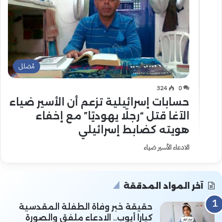
مُضلل
324
0
حسابات إسرائيلية تزعم أن الأسير ضياء
الآغا قتل “رجلًا يهوديًا” مع إخفاء
هويته كضابط إسرائيلي
الادعاء الأسير ضياء
آخر المواد المدققة
حقيقة خبر وفاة الطفلة المقدسية
كيارا أيوب.. الادعاء ملفق والصورة