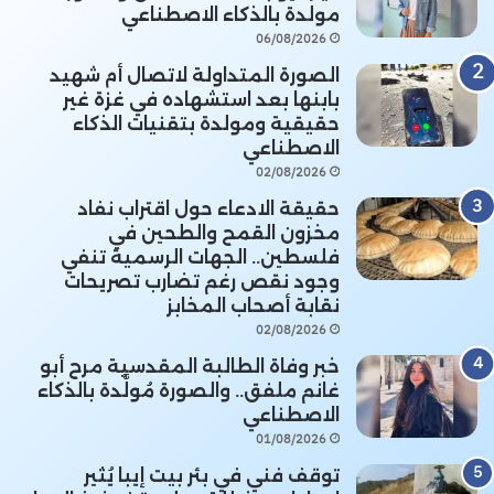
مولدة بالذكاء الاصطناعي
06/08/2026
الصورة المتداولة لاتصال أم شهيد
بابنها بعد استشهاده في غزة غير
حقيقية ومولدة بتقنيات الذكاء
الاصطناعي
02/08/2026
حقيقة الادعاء حول اقتراب نفاد
مخزون القمح والطحين في
فلسطين.. الجهات الرسمية تنفي
وجود نقص رغم تضارب تصريحات
نقابة أصحاب المخابز
02/08/2026
خبر وفاة الطالبة المقدسية مرح أبو
غانم ملفق.. والصورة مُولَّدة بالذكاء
الاصطناعي
01/08/2026
توقف فني في بئر بيت إيبا يُثير