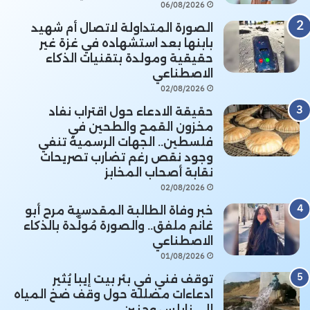
06/08/2026
الصورة المتداولة لاتصال أم شهيد
بابنها بعد استشهاده في غزة غير
حقيقية ومولدة بتقنيات الذكاء
الاصطناعي
02/08/2026
حقيقة الادعاء حول اقتراب نفاد
مخزون القمح والطحين في
فلسطين.. الجهات الرسمية تنفي
وجود نقص رغم تضارب تصريحات
نقابة أصحاب المخابز
02/08/2026
خبر وفاة الطالبة المقدسية مرح أبو
غانم ملفق.. والصورة مُولَّدة بالذكاء
الاصطناعي
01/08/2026
توقف فني في بئر بيت إيبا يُثير
ادعاءات مضللة حول وقف ضخ المياه
إلى نابلس وجنين