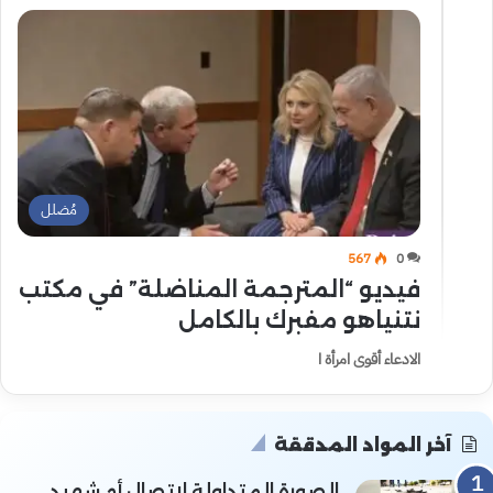
مُضلل
567
0
فيديو “المترجمة المناضلة” في مكتب
نتنياهو مفبرك بالكامل
الادعاء أقوى امرأة ا
آخر المواد المدققة
الصورة المتداولة لاتصال أم شهيد