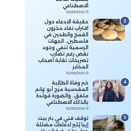
الاصطناعي
02/08/2026
حقيقة الادعاء حول
اقتراب نفاد مخزون
القمح والطحين في
فلسطين.. الجهات
الرسمية تنفي وجود
نقص رغم تضارب
تصريحات نقابة أصحاب
المخابز
02/08/2026
خبر وفاة الطالبة
المقدسية مرح أبو غانم
ملفق.. والصورة مُولَّدة
بالذكاء الاصطناعي
01/08/2026
توقف فني في بئر بيت
إيبا يُثير ادعاءات مضللة