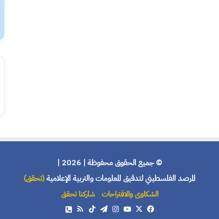
© جميع الحقوق محفوظة | 2026 |
المرصد الفلسطيني لتدقيق المعلومات والتربية الإعلامية
(تحقق)
الشكاوى والاقتراحات
شاركنا تحقق
X
فيسبوك
يوتيوب
انستقرام
تيلقرام
‫TikTok
ملخص
هاتف