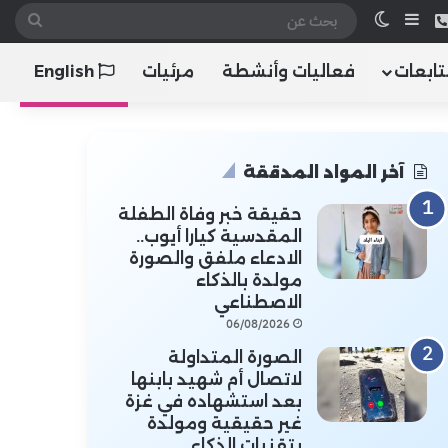
 الموقع RSS
هاتف
إضافة عمود جانبي
الوضع المظلم
بحث
عن
تابعات
فعاليات وأنشطة
مرئيات
English
آخر المواد المدققة
حقيقة خبر وفاة الطفلة
المقدسية كيارا أيوب..
الادعاء ملفق والصورة
مولدة بالذكاء
الاصطناعي
06/08/2026
الصورة المتداولة
لاتصال أم شهيد بابنها
بعد استشهاده في غزة
غير حقيقية ومولدة
بتقنيات الذكاء