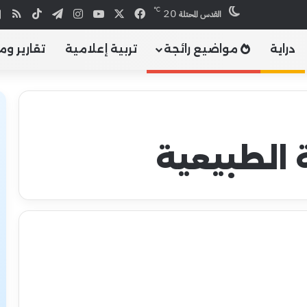
℃
20
X
فيسبوك
يوتيوب
انستقرام
تيلقرام
‫TikTok
ملخص
القدس المحتلة
دراية
مواضيع رائجة
تربية إعلامية
تقارير وم
 الطبيعية