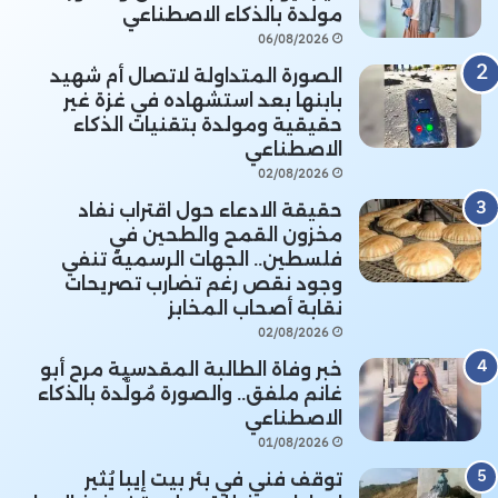
مولدة بالذكاء الاصطناعي
06/08/2026
الصورة المتداولة لاتصال أم شهيد
بابنها بعد استشهاده في غزة غير
حقيقية ومولدة بتقنيات الذكاء
الاصطناعي
02/08/2026
حقيقة الادعاء حول اقتراب نفاد
مخزون القمح والطحين في
فلسطين.. الجهات الرسمية تنفي
وجود نقص رغم تضارب تصريحات
نقابة أصحاب المخابز
02/08/2026
خبر وفاة الطالبة المقدسية مرح أبو
غانم ملفق.. والصورة مُولَّدة بالذكاء
الاصطناعي
01/08/2026
توقف فني في بئر بيت إيبا يُثير