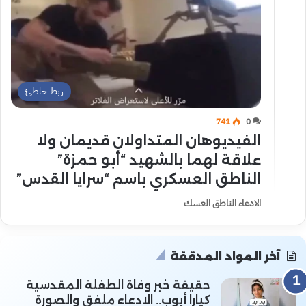
ربط خاطئ
741
0
الفيديوهان المتداولان قديمان ولا
علاقة لهما بالشهيد “أبو حمزة”
الناطق العسكري باسم “سرايا القدس”
الادعاء الناطق العسك
آخر المواد المدققة
حقيقة خبر وفاة الطفلة المقدسية
كيارا أيوب.. الادعاء ملفق والصورة