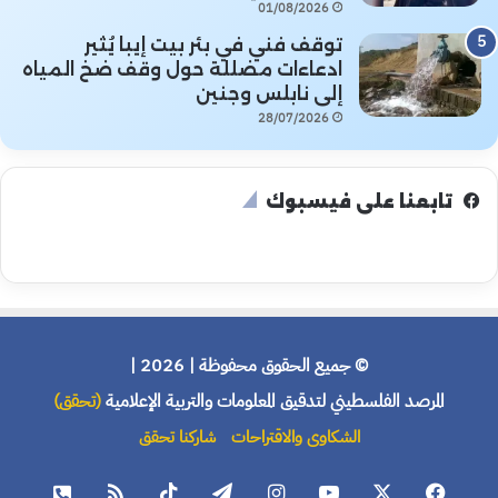
01/08/2026
توقف فني في بئر بيت إيبا يُثير
ادعاءات مضللة حول وقف ضخ المياه
إلى نابلس وجنين
28/07/2026
تابعنا على فيسبوك
© جميع الحقوق محفوظة | 2026 |
المرصد الفلسطيني لتدقيق المعلومات والتربية الإعلامية
(تحقق)
الشكاوى والاقتراحات
شاركنا تحقق
فيسبوك
X
يوتيوب
انستقرام
تيلقرام
‫TikTok
ملخص
هاتف