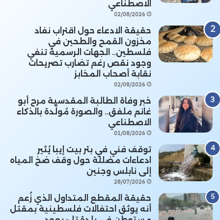
الاصطناعي
02/08/2026
حقيقة الادعاء حول اقتراب نفاد
مخزون القمح والطحين في
فلسطين.. الجهات الرسمية تنفي
وجود نقص رغم تضارب تصريحات
نقابة أصحاب المخابز
02/08/2026
خبر وفاة الطالبة المقدسية مرح أبو
غانم ملفق.. والصورة مُولَّدة بالذكاء
الاصطناعي
01/08/2026
توقف فني في بئر بيت إيبا يُثير
ادعاءات مضللة حول وقف ضخ المياه
إلى نابلس وجنين
28/07/2026
حقيقة المقطع المتداول الذي زُعم
أنه يوثق احتفالات فلسطينية بمقتل
مستوطن في بلدة تل: يعود