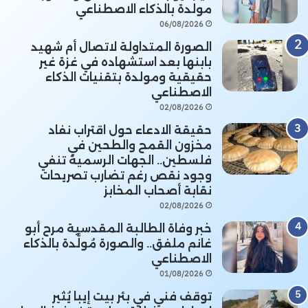
مولدة بالذكاء الاصطناعي
06/08/2026
الصورة المتداولة لاتصال أم شهيد
بابنها بعد استشهاده في غزة غير
حقيقية ومولدة بتقنيات الذكاء
الاصطناعي
02/08/2026
حقيقة الادعاء حول اقتراب نفاد
مخزون القمح والطحين في
فلسطين.. الجهات الرسمية تنفي
وجود نقص رغم تضارب تصريحات
نقابة أصحاب المخابز
02/08/2026
خبر وفاة الطالبة المقدسية مرح أبو
غانم ملفق.. والصورة مُولَّدة بالذكاء
الاصطناعي
01/08/2026
توقف فني في بئر بيت إيبا يُثير