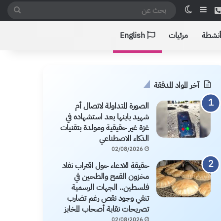
 الموقع RSS
هاتف
إضافة عمود جانبي
الوضع المظلم
بحث
عن
أنشطة
مرئيات
English
آخر المواد المدققة
الصورة المتداولة لاتصال أم
شهيد بابنها بعد استشهاده في
غزة غير حقيقية ومولدة بتقنيات
الذكاء الاصطناعي
02/08/2026
حقيقة الادعاء حول اقتراب نفاد
مخزون القمح والطحين في
فلسطين.. الجهات الرسمية
تنفي وجود نقص رغم تضارب
تصريحات نقابة أصحاب المخابز
02/08/2026