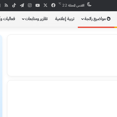
℃
22
X
فيسبوك
يوتيوب
انستقرام
تيلقرام
‫TikTok
ملخص
القدس المحتلة
مواضيع رائجة
تربية إعلامية
تقارير ومتابعات
فعاليات و