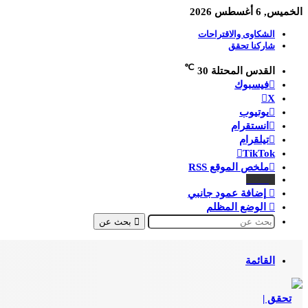
الخميس, 6 أغسطس 2026
الشكاوى والاقتراحات
شاركنا تحقق
℃
القدس المحتلة
30
فيسبوك
X
يوتيوب
انستقرام
تيلقرام
‫TikTok
ملخص الموقع RSS
هاتف
إضافة عمود جانبي
الوضع المظلم
بحث عن
القائمة