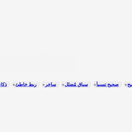
ح
صحيح نسبياً
سياق مُضلل
ساخر
ربط خاطئ
ذكا