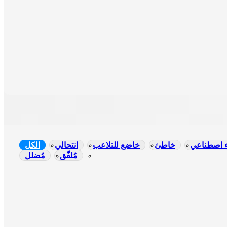
ء اصطناعي
خاطئ
خاضع للتلاعب
انتحالي
الكل
مُلفّق
مُضلل