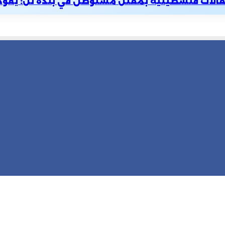
تفالات فلسطينية بمقتل مستوطن في بلدة تل: يعود لا