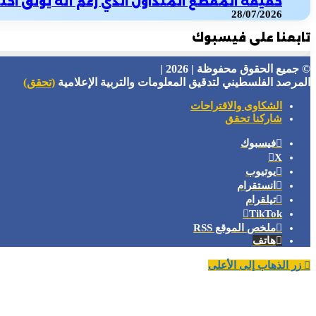
حقيقة المقطع المتداول الذي زُعم أنه يوثق اح
28/07/2026
تابعنا على فيسبوك
© جميع الحقوق محفوظة | 2026 |
المرصد الفلسطيني لتدقيق المعلومات والتربية الإعلامية
(تحقق)
الشكاوى والاقتراحات
شاركنا تحقق
فيسبوك
X
يوتيوب
انستقرام
تيلقرام
‫TikTok
ملخص الموقع RSS
هاتف
زر الذهاب إلى الأعلى