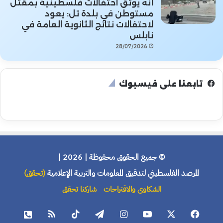
أنه يوثق احتفالات فلسطينية بمقتل
مستوطن في بلدة تل: يعود
لاحتفالات نتائج الثانوية العامة في
نابلس
28/07/2026
تابعنا على فيسبوك
© جميع الحقوق محفوظة | 2026 |
المرصد الفلسطيني لتدقيق المعلومات والتربية الإعلامية
(تحقق)
الشكاوى والاقتراحات
شاركنا تحقق
فيسبوك
X
يوتيوب
انستقرام
تيلقرام
‫TikTok
ملخص
هاتف