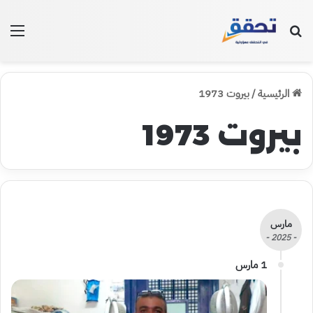
بحث عن
الق
الرئيسية
/
بيروت 1973
بيروت 1973
مارس
- 2025 -
1 مارس