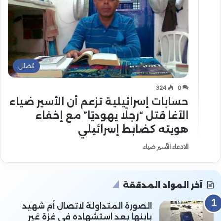
مُضلل
324
0
حسابات إسرائيلية تزعم أن الأسير ضياء
الآغا قتل “رجلًا يهوديًا” مع إخفاء
هويته كضابط إسرائيلي
الادعاء الأسير ضياء
آخر المواد المدققة
الصورة المتداولة لاتصال أم شهيد
بابنها بعد استشهاده في غزة غير