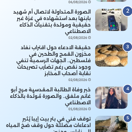
06/08/2026
الصورة المتداولة لاتصال أم شهيد
بابنها بعد استشهاده في غزة غير
حقيقية ومولدة بتقنيات الذكاء
الاصطناعي
02/08/2026
حقيقة الادعاء حول اقتراب نفاد
مخزون القمح والطحين في
فلسطين.. الجهات الرسمية تنفي
وجود نقص رغم تضارب تصريحات
نقابة أصحاب المخابز
02/08/2026
خبر وفاة الطالبة المقدسية مرح أبو
غانم ملفق.. والصورة مُولَّدة بالذكاء
الاصطناعي
01/08/2026
توقف فني في بئر بيت إيبا يُثير
ادعاءات مضللة حول وقف ضخ المياه
إلى نابلس وجنين