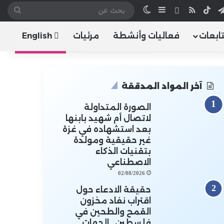
تقرام
تيلقرام
‫TikTok
ملخص الموقع RSS
هاتف
إضافة عمود جانبي
الوضع المظلم
بحث
عن
تابعات
فعاليات وأنشطة
مرئيات
English
آخر المواد المدققة
الصورة المتداولة
لاتصال أم شهيد بابنها
بعد استشهاده في غزة
غير حقيقية ومولدة
بتقنيات الذكاء
الاصطناعي
02/08/2026
حقيقة الادعاء حول
اقتراب نفاد مخزون
القمح والطحين في
فلسطين.. الجهات