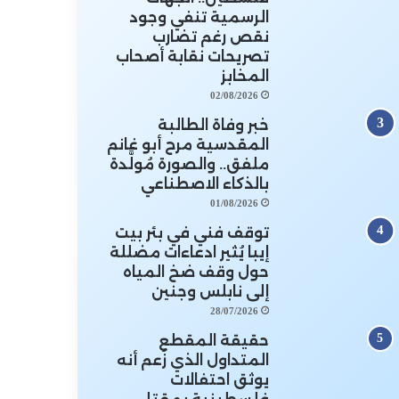
الرسمية تنفي وجود
نقص رغم تضارب
تصريحات نقابة أصحاب
المخابز
02/08/2026
خبر وفاة الطالبة
المقدسية مرح أبو غانم
ملفق.. والصورة مُولَّدة
بالذكاء الاصطناعي
01/08/2026
توقف فني في بئر بيت
إيبا يُثير ادعاءات مضللة
حول وقف ضخ المياه
إلى نابلس وجنين
28/07/2026
حقيقة المقطع
المتداول الذي زُعم أنه
يوثق احتفالات