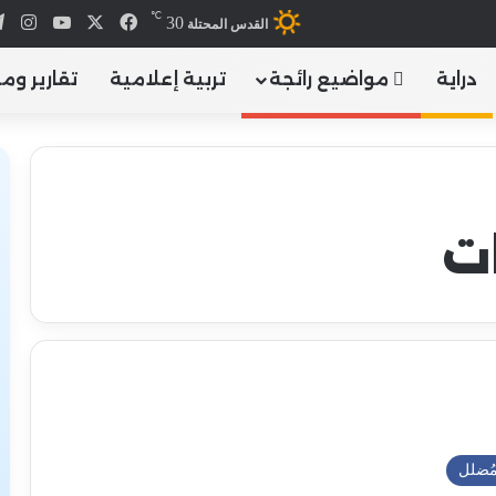
℃
X
فيسبوك
يوتيوب
انس
30
القدس المحتلة
دراية
مواضيع رائجة
تربية إعلامية
تقارير وم
ت
ُضلل