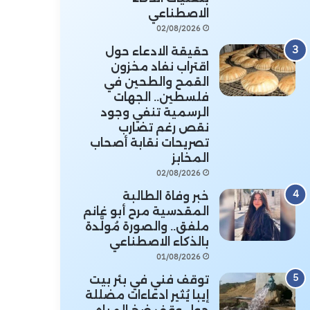
الاصطناعي
02/08/2026
حقيقة الادعاء حول
اقتراب نفاد مخزون
القمح والطحين في
فلسطين.. الجهات
الرسمية تنفي وجود
نقص رغم تضارب
تصريحات نقابة أصحاب
المخابز
02/08/2026
خبر وفاة الطالبة
المقدسية مرح أبو غانم
ملفق.. والصورة مُولَّدة
بالذكاء الاصطناعي
01/08/2026
توقف فني في بئر بيت
إيبا يُثير ادعاءات مضللة