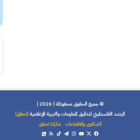
© جميع الحقوق محفوظة | 2026 |
المرصد الفلسطيني لتدقيق المعلومات والتربية الإعلامية
(تحقق)
الشكاوى والاقتراحات
شاركنا تحقق
X
فيسبوك
يوتيوب
انستقرام
تيلقرام
‫TikTok
ملخص
هاتف