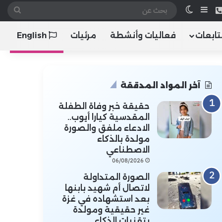
 الموقع RSS
هاتف
إضافة عمود جانبي
الوضع المظلم
بحث
عن
تابعات
فعاليات وأنشطة
مرئيات
English
آخر المواد المدققة
حقيقة خبر وفاة الطفلة
المقدسية كيارا أيوب..
الادعاء ملفق والصورة
مولدة بالذكاء
الاصطناعي
06/08/2026
الصورة المتداولة
لاتصال أم شهيد بابنها
بعد استشهاده في غزة
غير حقيقية ومولدة
بتقنيات الذكاء