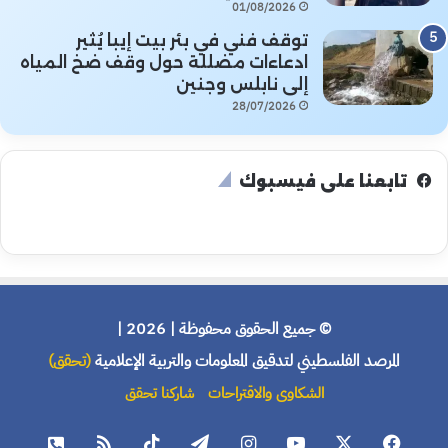
01/08/2026
توقف فني في بئر بيت إيبا يُثير
ادعاءات مضللة حول وقف ضخ المياه
إلى نابلس وجنين
28/07/2026
تابعنا على فيسبوك
© جميع الحقوق محفوظة | 2026 |
المرصد الفلسطيني لتدقيق المعلومات والتربية الإعلامية
(تحقق)
الشكاوى والاقتراحات
شاركنا تحقق
فيسبوك
X
يوتيوب
انستقرام
تيلقرام
‫TikTok
ملخص
هاتف