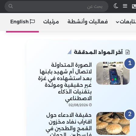
 الموقع RSS
هاتف
إضافة عمود جانبي
الوضع المظلم
بحث
عن
تابعات
فعاليات وأنشطة
مرئيات
English
آخر المواد المدققة
الصورة المتداولة
لاتصال أم شهيد بابنها
بعد استشهاده في غزة
غير حقيقية ومولدة
بتقنيات الذكاء
الاصطناعي
02/08/2026
حقيقة الادعاء حول
اقتراب نفاد مخزون
القمح والطحين في
فلسطين.. الجهات