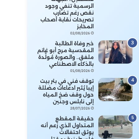
الرسمية تنفي وجود
نقص رغم تضارب
تصريحات نقابة أصحاب
المخابز
02/08/2026
خبر وفاة الطالبة
المقدسية مرح أبو غانم
ملفق.. والصورة مُولَّدة
بالذكاء الاصطناعي
01/08/2026
توقف فني في بئر بيت
إيبا يُثير ادعاءات مضللة
حول وقف ضخ المياه
إلى نابلس وجنين
28/07/2026
حقيقة المقطع
المتداول الذي زُعم أنه
يوثق احتفالات