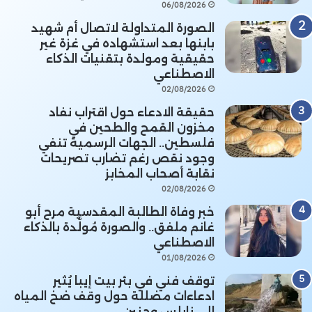
06/08/2026
الصورة المتداولة لاتصال أم شهيد
بابنها بعد استشهاده في غزة غير
حقيقية ومولدة بتقنيات الذكاء
الاصطناعي
02/08/2026
حقيقة الادعاء حول اقتراب نفاد
مخزون القمح والطحين في
فلسطين.. الجهات الرسمية تنفي
وجود نقص رغم تضارب تصريحات
نقابة أصحاب المخابز
02/08/2026
خبر وفاة الطالبة المقدسية مرح أبو
غانم ملفق.. والصورة مُولَّدة بالذكاء
الاصطناعي
01/08/2026
توقف فني في بئر بيت إيبا يُثير
ادعاءات مضللة حول وقف ضخ المياه
إلى نابلس وجنين