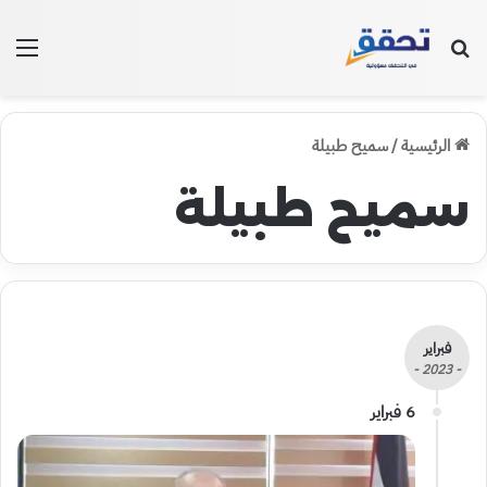
بحث عن
الق
الرئيسية
/
سميح طبيلة
سميح طبيلة
فبراير
- 2023 -
6 فبراير