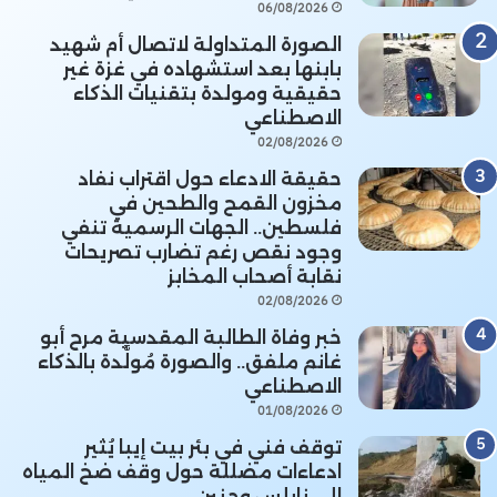
06/08/2026
الصورة المتداولة لاتصال أم شهيد
بابنها بعد استشهاده في غزة غير
حقيقية ومولدة بتقنيات الذكاء
الاصطناعي
02/08/2026
حقيقة الادعاء حول اقتراب نفاد
مخزون القمح والطحين في
فلسطين.. الجهات الرسمية تنفي
وجود نقص رغم تضارب تصريحات
نقابة أصحاب المخابز
02/08/2026
خبر وفاة الطالبة المقدسية مرح أبو
غانم ملفق.. والصورة مُولَّدة بالذكاء
الاصطناعي
01/08/2026
توقف فني في بئر بيت إيبا يُثير
ادعاءات مضللة حول وقف ضخ المياه
إلى نابلس وجنين