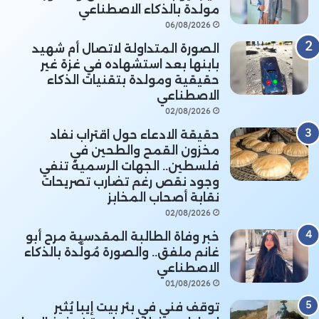
مولدة بالذكاء الاصطناعي
06/08/2026
الصورة المتداولة لاتصال أم شهيد
بابنها بعد استشهاده في غزة غير
حقيقية ومولدة بتقنيات الذكاء
الاصطناعي
02/08/2026
حقيقة الادعاء حول اقتراب نفاد
مخزون القمح والطحين في
فلسطين.. الجهات الرسمية تنفي
وجود نقص رغم تضارب تصريحات
نقابة أصحاب المخابز
02/08/2026
خبر وفاة الطالبة المقدسية مرح أبو
غانم ملفق.. والصورة مُولَّدة بالذكاء
الاصطناعي
01/08/2026
توقف فني في بئر بيت إيبا يُثير