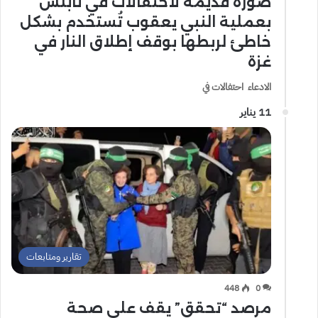
صورة قديمة لاحتفالات في نابلس
بعملية النبي يعقوب تُستخدم بشكل
خاطئ لربطها بوقف إطلاق النار في
غزة
الادعاء احتفالات في
11 يناير
تقارير ومتابعات
448
0
مرصد “تحقق” يقف على صحة