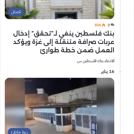
مُضلل
504
0
بنك فلسطين ينفي لـ”تحقق” إدخال
عربات صرافة متنقلة إلى غزة ويؤكد
العمل ضمن خطة طوارئ
الادعاء بنك فلسطين س
16 يناير
ربط خاطئ