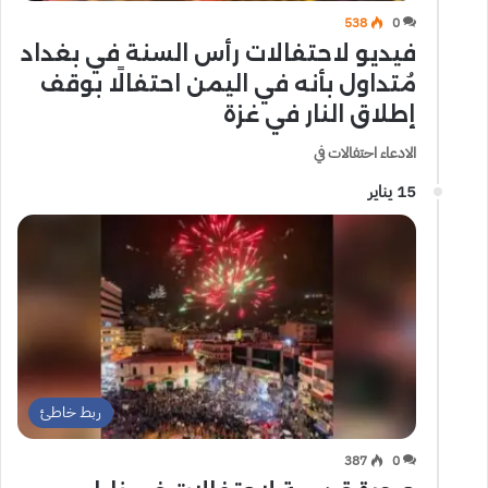
538
0
فيديو لاحتفالات رأس السنة في بغداد
مُتداول بأنه في اليمن احتفالًا بوقف
إطلاق النار في غزة
الادعاء احتفالات في
15 يناير
ربط خاطئ
387
0