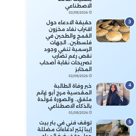
الاصطناعي
02/08/2026
حقيقة الادعاء حول
اقتراب نفاد مخزون
القمح والطحين في
فلسطين.. الجهات
الرسمية تنفي وجود
نقص رغم تضارب
تصريحات نقابة أصحاب
المخابز
02/08/2026
خبر وفاة الطالبة
المقدسية مرح أبو غانم
ملفق.. والصورة مُولَّدة
بالذكاء الاصطناعي
01/08/2026
توقف فني في بئر بيت
إيبا يُثير ادعاءات مضللة