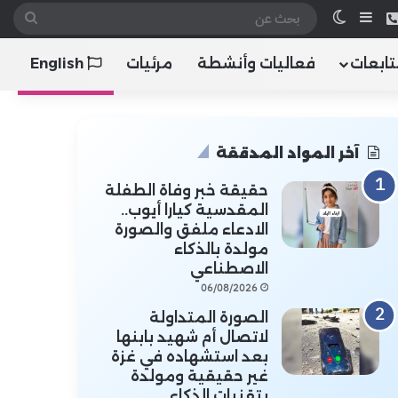
 الموقع RSS
هاتف
إضافة عمود جانبي
الوضع المظلم
بحث
عن
تابعات
فعاليات وأنشطة
مرئيات
English
آخر المواد المدققة
حقيقة خبر وفاة الطفلة
المقدسية كيارا أيوب..
الادعاء ملفق والصورة
مولدة بالذكاء
الاصطناعي
06/08/2026
الصورة المتداولة
لاتصال أم شهيد بابنها
بعد استشهاده في غزة
غير حقيقية ومولدة
بتقنيات الذكاء