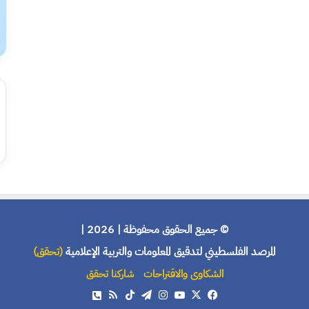
© جميع الحقوق محفوظة | 2026 |
المرصد الفلسطيني لتدقيق المعلومات والتربية الإعلامية
(تحقق)
الشكاوى والاقتراحات
شاركنا تحقق
X
فيسبوك
يوتيوب
انستقرام
تيلقرام
‫TikTok
ملخص
هاتف