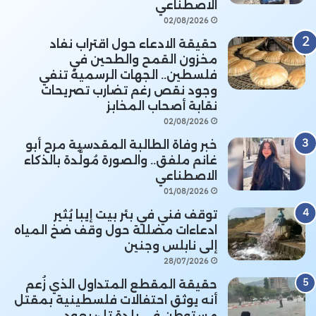
الاصطناعي
02/08/2026
حقيقة الادعاء حول اقتراب نفاد
مخزون القمح والطحين في
فلسطين.. الجهات الرسمية تنفي
وجود نقص رغم تضارب تصريحات
نقابة أصحاب المخابز
02/08/2026
خبر وفاة الطالبة المقدسية مرح أبو
غانم ملفق.. والصورة مُولَّدة بالذكاء
الاصطناعي
01/08/2026
توقف فني في بئر بيت إيبا يُثير
ادعاءات مضللة حول وقف ضخ المياه
إلى نابلس وجنين
28/07/2026
حقيقة المقطع المتداول الذي زُعم
أنه يوثق احتفالات فلسطينية بمقتل
مستوطن في بلدة تل: يعود