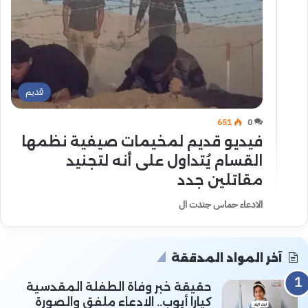
قديم
651
0
فيديو قديم لمخيمات صيفية نظمها
القسام يُتداول على أنه لتجنيد
مقاتلين جدد
الادعاء حماس جندت ال
آخر المواد المدققة
حقيقة خبر وفاة الطفلة المقدسية
كيارا أيوب.. الادعاء ملفق والصورة