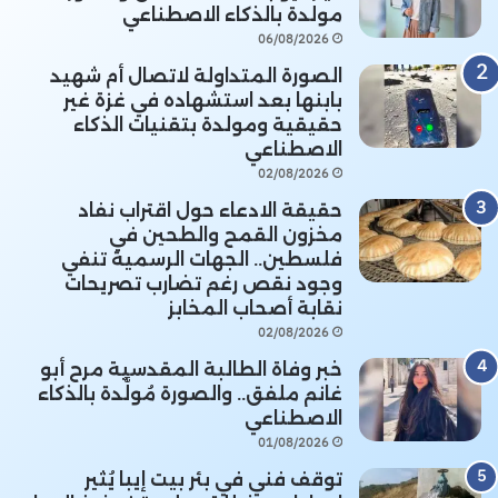
مولدة بالذكاء الاصطناعي
06/08/2026
الصورة المتداولة لاتصال أم شهيد
بابنها بعد استشهاده في غزة غير
حقيقية ومولدة بتقنيات الذكاء
الاصطناعي
02/08/2026
حقيقة الادعاء حول اقتراب نفاد
مخزون القمح والطحين في
فلسطين.. الجهات الرسمية تنفي
وجود نقص رغم تضارب تصريحات
نقابة أصحاب المخابز
02/08/2026
خبر وفاة الطالبة المقدسية مرح أبو
غانم ملفق.. والصورة مُولَّدة بالذكاء
الاصطناعي
01/08/2026
توقف فني في بئر بيت إيبا يُثير