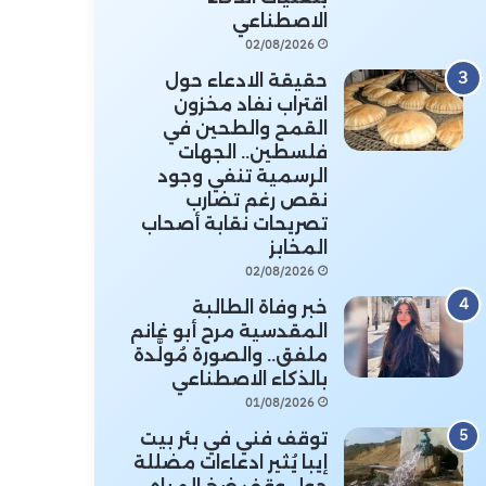
الاصطناعي
02/08/2026
حقيقة الادعاء حول
اقتراب نفاد مخزون
القمح والطحين في
فلسطين.. الجهات
الرسمية تنفي وجود
نقص رغم تضارب
تصريحات نقابة أصحاب
المخابز
02/08/2026
خبر وفاة الطالبة
المقدسية مرح أبو غانم
ملفق.. والصورة مُولَّدة
بالذكاء الاصطناعي
01/08/2026
توقف فني في بئر بيت
إيبا يُثير ادعاءات مضللة