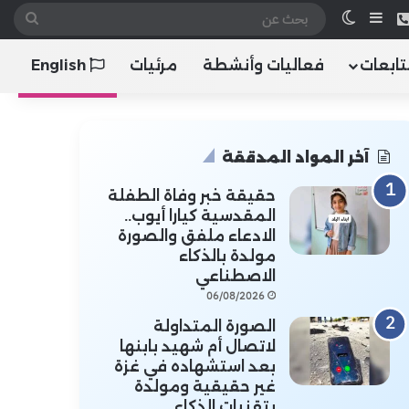
 الموقع RSS
هاتف
إضافة عمود جانبي
الوضع المظلم
بحث
عن
تابعات
فعاليات وأنشطة
مرئيات
English
آخر المواد المدققة
حقيقة خبر وفاة الطفلة
المقدسية كيارا أيوب..
الادعاء ملفق والصورة
مولدة بالذكاء
الاصطناعي
06/08/2026
الصورة المتداولة
لاتصال أم شهيد بابنها
بعد استشهاده في غزة
غير حقيقية ومولدة
بتقنيات الذكاء