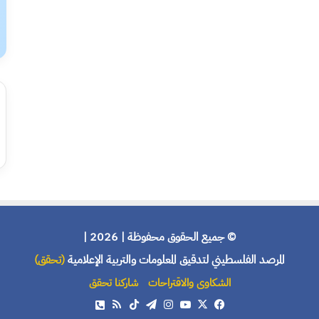
© جميع الحقوق محفوظة | 2026 |
المرصد الفلسطيني لتدقيق المعلومات والتربية الإعلامية
(تحقق)
الشكاوى والاقتراحات
شاركنا تحقق
X
فيسبوك
يوتيوب
انستقرام
تيلقرام
‫TikTok
ملخص
هاتف