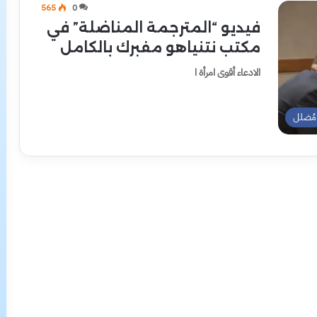
565
0
فيديو “المترجمة المناضلة” في
مكتب نتنياهو مفبرك بالكامل
الادعاء أقوى امرأة ا
مُضلل