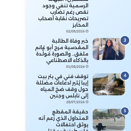
الرسمية تنفي وجود
نقص رغم تضارب
تصريحات نقابة أصحاب
المخابز
02/08/2026
خبر وفاة الطالبة
المقدسية مرح أبو غانم
ملفق.. والصورة مُولَّدة
بالذكاء الاصطناعي
01/08/2026
توقف فني في بئر بيت
إيبا يُثير ادعاءات مضللة
حول وقف ضخ المياه
إلى نابلس وجنين
28/07/2026
حقيقة المقطع
المتداول الذي زُعم أنه
يوثق احتفالات