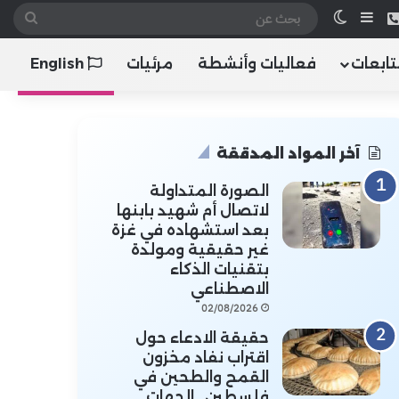
 الموقع RSS
هاتف
إضافة عمود جانبي
الوضع المظلم
بحث
عن
تابعات
فعاليات وأنشطة
مرئيات
English
آخر المواد المدققة
الصورة المتداولة
لاتصال أم شهيد بابنها
بعد استشهاده في غزة
غير حقيقية ومولدة
بتقنيات الذكاء
الاصطناعي
02/08/2026
حقيقة الادعاء حول
اقتراب نفاد مخزون
القمح والطحين في
فلسطين.. الجهات