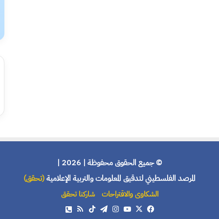
© جميع الحقوق محفوظة | 2026 |
المرصد الفلسطيني لتدقيق المعلومات والتربية الإعلامية
(تحقق)
الشكاوى والاقتراحات
شاركنا تحقق
X
فيسبوك
يوتيوب
انستقرام
تيلقرام
‫TikTok
ملخص
هاتف