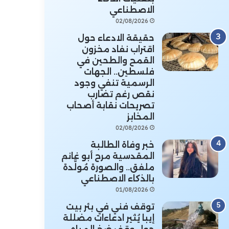
الاصطناعي
02/08/2026
حقيقة الادعاء حول
اقتراب نفاد مخزون
القمح والطحين في
فلسطين.. الجهات
الرسمية تنفي وجود
نقص رغم تضارب
تصريحات نقابة أصحاب
المخابز
02/08/2026
خبر وفاة الطالبة
المقدسية مرح أبو غانم
ملفق.. والصورة مُولَّدة
بالذكاء الاصطناعي
01/08/2026
توقف فني في بئر بيت
إيبا يُثير ادعاءات مضللة