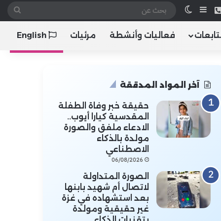
 الموقع RSS
هاتف
إضافة عمود جانبي
الوضع المظلم
بحث
عن
تابعات
فعاليات وأنشطة
مرئيات
English
آخر المواد المدققة
حقيقة خبر وفاة الطفلة
المقدسية كيارا أيوب..
الادعاء ملفق والصورة
مولدة بالذكاء
الاصطناعي
06/08/2026
الصورة المتداولة
لاتصال أم شهيد بابنها
بعد استشهاده في غزة
غير حقيقية ومولدة
بتقنيات الذكاء