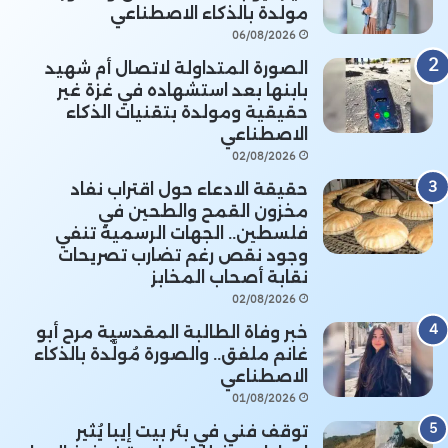
مولدة بالذكاء الاصطناعي
06/08/2026
الصورة المتداولة لاتصال أم شهيد
بابنها بعد استشهاده في غزة غير
حقيقية ومولدة بتقنيات الذكاء
الاصطناعي
02/08/2026
حقيقة الادعاء حول اقتراب نفاد
مخزون القمح والطحين في
فلسطين.. الجهات الرسمية تنفي
وجود نقص رغم تضارب تصريحات
نقابة أصحاب المخابز
02/08/2026
خبر وفاة الطالبة المقدسية مرح أبو
غانم ملفق.. والصورة مُولَّدة بالذكاء
الاصطناعي
01/08/2026
توقف فني في بئر بيت إيبا يُثير