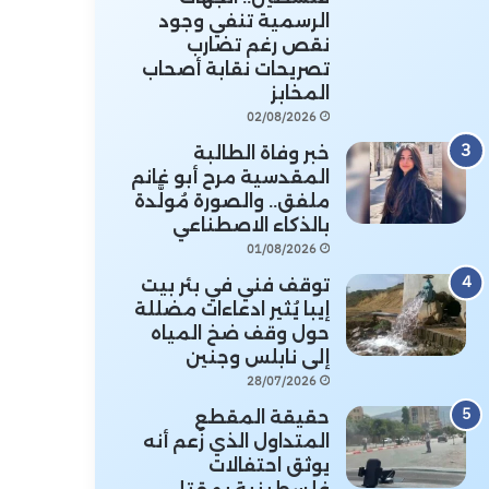
الرسمية تنفي وجود
نقص رغم تضارب
تصريحات نقابة أصحاب
المخابز
02/08/2026
خبر وفاة الطالبة
المقدسية مرح أبو غانم
ملفق.. والصورة مُولَّدة
بالذكاء الاصطناعي
01/08/2026
توقف فني في بئر بيت
إيبا يُثير ادعاءات مضللة
حول وقف ضخ المياه
إلى نابلس وجنين
28/07/2026
حقيقة المقطع
المتداول الذي زُعم أنه
يوثق احتفالات