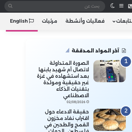
 الموقع RSS
هاتف
إضافة عمود جانبي
الوضع المظلم
بحث
عن
تابعات
فعاليات وأنشطة
مرئيات
English
آخر المواد المدققة
الصورة المتداولة
لاتصال أم شهيد بابنها
بعد استشهاده في غزة
غير حقيقية ومولدة
بتقنيات الذكاء
الاصطناعي
02/08/2026
حقيقة الادعاء حول
اقتراب نفاد مخزون
القمح والطحين في
فلسطين.. الجهات