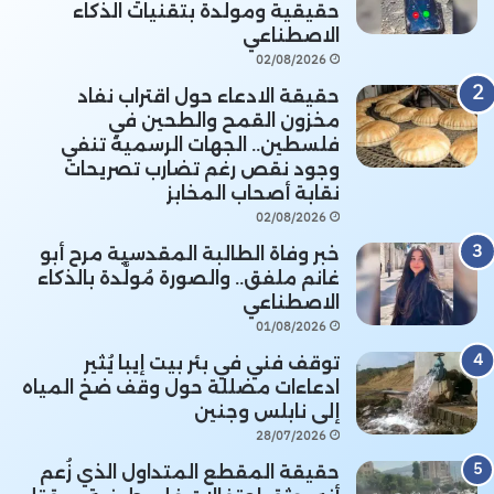
حقيقية ومولدة بتقنيات الذكاء
الاصطناعي
02/08/2026
حقيقة الادعاء حول اقتراب نفاد
مخزون القمح والطحين في
فلسطين.. الجهات الرسمية تنفي
وجود نقص رغم تضارب تصريحات
نقابة أصحاب المخابز
02/08/2026
خبر وفاة الطالبة المقدسية مرح أبو
غانم ملفق.. والصورة مُولَّدة بالذكاء
الاصطناعي
01/08/2026
توقف فني في بئر بيت إيبا يُثير
ادعاءات مضللة حول وقف ضخ المياه
إلى نابلس وجنين
28/07/2026
حقيقة المقطع المتداول الذي زُعم