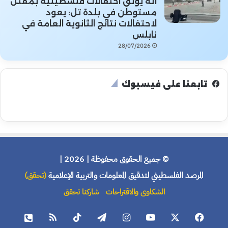
أنه يوثق احتفالات فلسطينية بمقتل
مستوطن في بلدة تل: يعود
لاحتفالات نتائج الثانوية العامة في
نابلس
28/07/2026
تابعنا على فيسبوك
© جميع الحقوق محفوظة | 2026 |
المرصد الفلسطيني لتدقيق المعلومات والتربية الإعلامية
(تحقق)
الشكاوى والاقتراحات
شاركنا تحقق
فيسبوك
X
يوتيوب
انستقرام
تيلقرام
‫TikTok
ملخص
هاتف