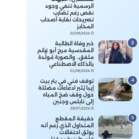
الرسمية تنفي وجود
نقص رغم تضارب
تصريحات نقابة أصحاب
المخابز
02/08/2026
خبر وفاة الطالبة
المقدسية مرح أبو غانم
ملفق.. والصورة مُولَّدة
بالذكاء الاصطناعي
01/08/2026
توقف فني في بئر بيت
إيبا يُثير ادعاءات مضللة
حول وقف ضخ المياه
إلى نابلس وجنين
28/07/2026
حقيقة المقطع
المتداول الذي زُعم أنه
يوثق احتفالات