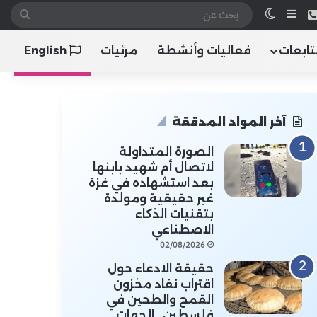
 الموقع RSS
هاتف
إضافة عمود جانبي
الوضع المظلم
بحث
عن
تابعات
فعاليات وأنشطة
مرئيات
English
آخر المواد المدققة
الصورة المتداولة
لاتصال أم شهيد بابنها
بعد استشهاده في غزة
غير حقيقية ومولدة
بتقنيات الذكاء
الاصطناعي
02/08/2026
حقيقة الادعاء حول
اقتراب نفاد مخزون
القمح والطحين في
فلسطين.. الجهات