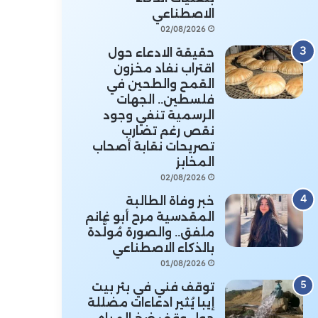
الاصطناعي
02/08/2026
حقيقة الادعاء حول
اقتراب نفاد مخزون
القمح والطحين في
فلسطين.. الجهات
الرسمية تنفي وجود
نقص رغم تضارب
تصريحات نقابة أصحاب
المخابز
02/08/2026
خبر وفاة الطالبة
المقدسية مرح أبو غانم
ملفق.. والصورة مُولَّدة
بالذكاء الاصطناعي
01/08/2026
توقف فني في بئر بيت
إيبا يُثير ادعاءات مضللة