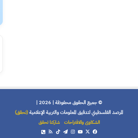
© جميع الحقوق محفوظة | 2026 |
المرصد الفلسطيني لتدقيق المعلومات والتربية الإعلامية
(تحقق)
الشكاوى والاقتراحات
شاركنا تحقق
X
فيسبوك
يوتيوب
انستقرام
تيلقرام
‫TikTok
ملخص
هاتف