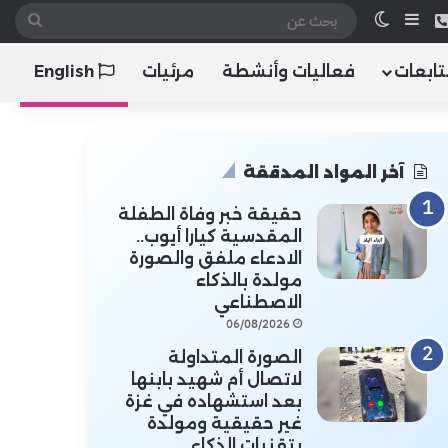
 الموقع RSS
هاتف
إضافة عمود جانبي
الوضع المظلم
بحث
عن
تابعات
فعاليات وأنشطة
مرئيات
English
آخر المواد المدققة
حقيقة خبر وفاة الطفلة
المقدسية كيارا أيوب..
الادعاء ملفق والصورة
مولدة بالذكاء
الاصطناعي
06/08/2026
الصورة المتداولة
لاتصال أم شهيد بابنها
بعد استشهاده في غزة
غير حقيقية ومولدة
بتقنيات الذكاء