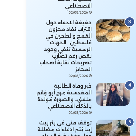
الاصطناعي
02/08/2026
حقيقة الادعاء حول
اقتراب نفاد مخزون
القمح والطحين في
فلسطين.. الجهات
الرسمية تنفي وجود
نقص رغم تضارب
تصريحات نقابة أصحاب
المخابز
02/08/2026
خبر وفاة الطالبة
المقدسية مرح أبو غانم
ملفق.. والصورة مُولَّدة
بالذكاء الاصطناعي
01/08/2026
توقف فني في بئر بيت
إيبا يُثير ادعاءات مضللة