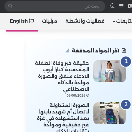
 الموقع RSS
هاتف
إضافة عمود جانبي
الوضع المظلم
بحث
عن
تابعات
فعاليات وأنشطة
مرئيات
English
آخر المواد المدققة
حقيقة خبر وفاة الطفلة
المقدسية كيارا أيوب..
الادعاء ملفق والصورة
مولدة بالذكاء
الاصطناعي
06/08/2026
الصورة المتداولة
لاتصال أم شهيد بابنها
بعد استشهاده في غزة
غير حقيقية ومولدة
بتقنيات الذكاء