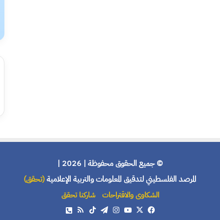
© جميع الحقوق محفوظة | 2026 |
المرصد الفلسطيني لتدقيق المعلومات والتربية الإعلامية
(تحقق)
الشكاوى والاقتراحات
شاركنا تحقق
X
فيسبوك
يوتيوب
انستقرام
تيلقرام
‫TikTok
ملخص
هاتف