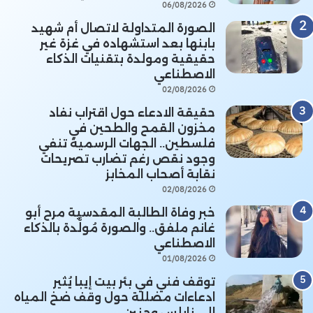
06/08/2026
الصورة المتداولة لاتصال أم شهيد
بابنها بعد استشهاده في غزة غير
حقيقية ومولدة بتقنيات الذكاء
الاصطناعي
02/08/2026
حقيقة الادعاء حول اقتراب نفاد
مخزون القمح والطحين في
فلسطين.. الجهات الرسمية تنفي
وجود نقص رغم تضارب تصريحات
نقابة أصحاب المخابز
02/08/2026
خبر وفاة الطالبة المقدسية مرح أبو
غانم ملفق.. والصورة مُولَّدة بالذكاء
الاصطناعي
01/08/2026
توقف فني في بئر بيت إيبا يُثير
ادعاءات مضللة حول وقف ضخ المياه
إلى نابلس وجنين