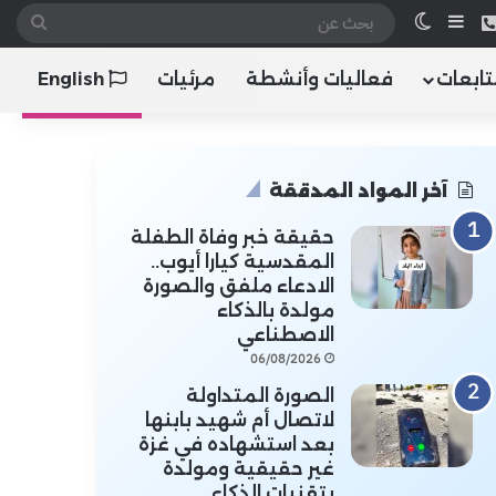
 الموقع RSS
هاتف
إضافة عمود جانبي
الوضع المظلم
بحث
عن
تابعات
فعاليات وأنشطة
مرئيات
English
آخر المواد المدققة
حقيقة خبر وفاة الطفلة
المقدسية كيارا أيوب..
الادعاء ملفق والصورة
مولدة بالذكاء
الاصطناعي
06/08/2026
الصورة المتداولة
لاتصال أم شهيد بابنها
بعد استشهاده في غزة
غير حقيقية ومولدة
بتقنيات الذكاء