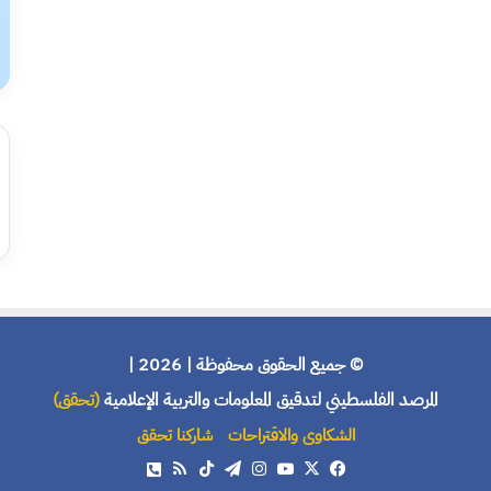
© جميع الحقوق محفوظة | 2026 |
المرصد الفلسطيني لتدقيق المعلومات والتربية الإعلامية
(تحقق)
الشكاوى والاقتراحات
شاركنا تحقق
X
فيسبوك
يوتيوب
انستقرام
تيلقرام
‫TikTok
ملخص
هاتف