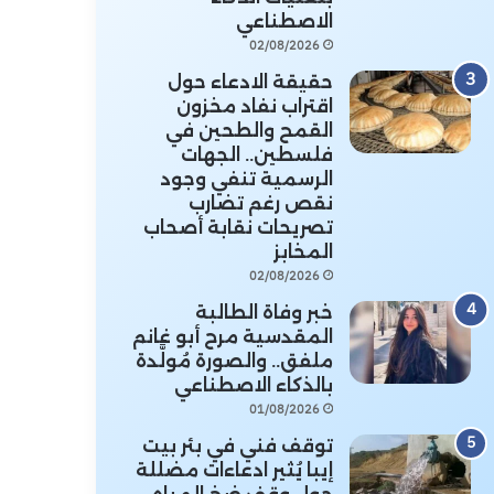
الاصطناعي
02/08/2026
حقيقة الادعاء حول
اقتراب نفاد مخزون
القمح والطحين في
فلسطين.. الجهات
الرسمية تنفي وجود
نقص رغم تضارب
تصريحات نقابة أصحاب
المخابز
02/08/2026
خبر وفاة الطالبة
المقدسية مرح أبو غانم
ملفق.. والصورة مُولَّدة
بالذكاء الاصطناعي
01/08/2026
توقف فني في بئر بيت
إيبا يُثير ادعاءات مضللة