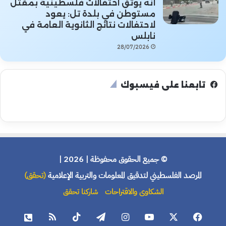
أنه يوثق احتفالات فلسطينية بمقتل
مستوطن في بلدة تل: يعود
لاحتفالات نتائج الثانوية العامة في
نابلس
28/07/2026
تابعنا على فيسبوك
© جميع الحقوق محفوظة | 2026 |
المرصد الفلسطيني لتدقيق المعلومات والتربية الإعلامية
(تحقق)
الشكاوى والاقتراحات
شاركنا تحقق
فيسبوك
X
يوتيوب
انستقرام
تيلقرام
‫TikTok
ملخص
هاتف