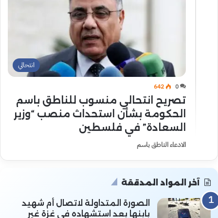
انتحالي
642
0
تصريح انتحالي منسوب للناطق باسم
الحكومة بشأن استحداث منصب “وزير
السعادة” في فلسطين
الادعاء الناطق باسم
آخر المواد المدققة
الصورة المتداولة لاتصال أم شهيد
بابنها بعد استشهاده في غزة غير