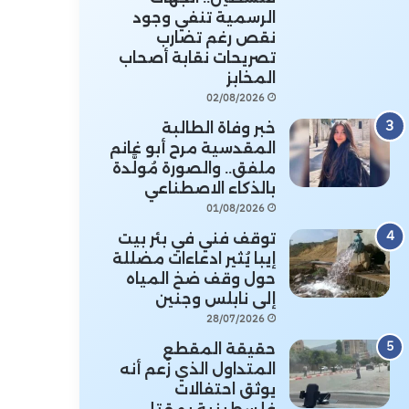
الرسمية تنفي وجود
نقص رغم تضارب
تصريحات نقابة أصحاب
المخابز
02/08/2026
خبر وفاة الطالبة
المقدسية مرح أبو غانم
ملفق.. والصورة مُولَّدة
بالذكاء الاصطناعي
01/08/2026
توقف فني في بئر بيت
إيبا يُثير ادعاءات مضللة
حول وقف ضخ المياه
إلى نابلس وجنين
28/07/2026
حقيقة المقطع
المتداول الذي زُعم أنه
يوثق احتفالات