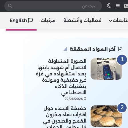
 الموقع RSS
هاتف
إضافة عمود جانبي
الوضع المظلم
بحث
عن
تابعات
فعاليات وأنشطة
مرئيات
English
آخر المواد المدققة
الصورة المتداولة
لاتصال أم شهيد بابنها
بعد استشهاده في غزة
غير حقيقية ومولدة
بتقنيات الذكاء
الاصطناعي
02/08/2026
حقيقة الادعاء حول
اقتراب نفاد مخزون
القمح والطحين في
فلسطين.. الجهات