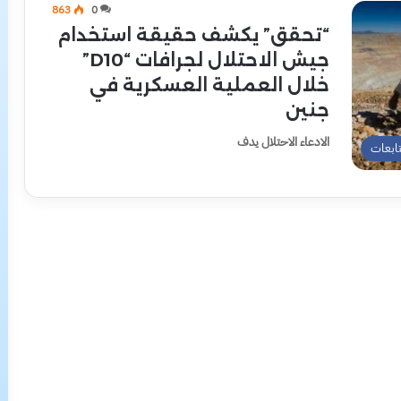
863
0
“تحقق” يكشف حقيقة استخدام
جيش الاحتلال لجرافات “D10”
خلال العملية العسكرية في
جنين
الادعاء الاحتلال يدف
تابعات