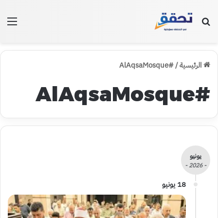
بحث عن
الق
الرئيسية
/
#AlAqsaMosque
#AlAqsaMosque
يونيو
- 2026 -
18 يونيو