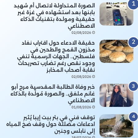
الصورة المتداولة لاتصال أم شهيد
بابنها بعد استشهاده في غزة غير
حقيقية ومولدة بتقنيات الذكاء
الاصطناعي
02/08/2026
حقيقة الادعاء حول اقتراب نفاد
مخزون القمح والطحين في
فلسطين.. الجهات الرسمية تنفي
وجود نقص رغم تضارب تصريحات
نقابة أصحاب المخابز
02/08/2026
خبر وفاة الطالبة المقدسية مرح أبو
غانم ملفق.. والصورة مُولَّدة بالذكاء
الاصطناعي
01/08/2026
توقف فني في بئر بيت إيبا يُثير
ادعاءات مضللة حول وقف ضخ المياه
إلى نابلس وجنين
28/07/2026