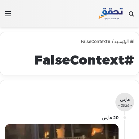
بحث عن
الق
الرئيسية
/
#FalseContext
#FalseContext
مارس
- 2026 -
20 مارس