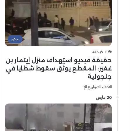
تحقق
416
0
حقيقة فيديو استهداف منزل إيتمار بن
غفير: المقطع يوثّق سقوط شظايا في
جلجولية
الادعاء الصواريخ الإ
20 مارس