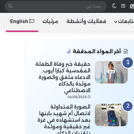
 الموقع RSS
هاتف
إضافة عمود جانبي
الوضع المظلم
بحث
عن
تابعات
فعاليات وأنشطة
مرئيات
English
آخر المواد المدققة
حقيقة خبر وفاة الطفلة
المقدسية كيارا أيوب..
الادعاء ملفق والصورة
مولدة بالذكاء
الاصطناعي
06/08/2026
الصورة المتداولة
لاتصال أم شهيد بابنها
بعد استشهاده في غزة
غير حقيقية ومولدة
بتقنيات الذكاء