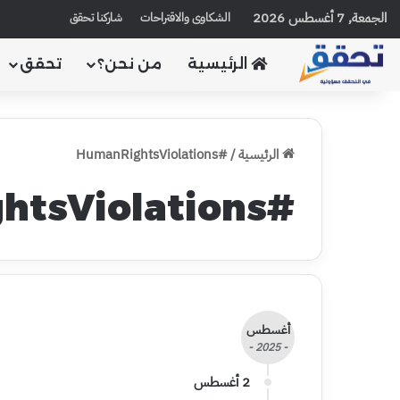
الجمعة, 7 أغسطس 2026
الشكاوى والاقتراحات
شاركنا تحقق
الرئيسية
من نحن؟
تحقق
الرئيسية
/
#HumanRightsViolations
#HumanRightsViolations
أغسطس
- 2025 -
2 أغسطس