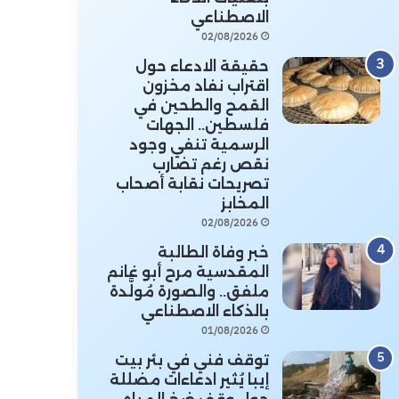
الاصطناعي
02/08/2026
حقيقة الادعاء حول
اقتراب نفاد مخزون
القمح والطحين في
فلسطين.. الجهات
الرسمية تنفي وجود
نقص رغم تضارب
تصريحات نقابة أصحاب
المخابز
02/08/2026
خبر وفاة الطالبة
المقدسية مرح أبو غانم
ملفق.. والصورة مُولَّدة
بالذكاء الاصطناعي
01/08/2026
توقف فني في بئر بيت
إيبا يُثير ادعاءات مضللة