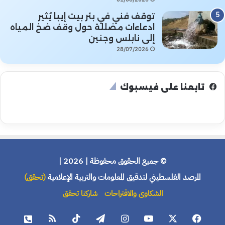
توقف فني في بئر بيت إيبا يُثير
ادعاءات مضللة حول وقف ضخ المياه
إلى نابلس وجنين
28/07/2026
تابعنا على فيسبوك
© جميع الحقوق محفوظة | 2026 |
المرصد الفلسطيني لتدقيق المعلومات والتربية الإعلامية
(تحقق)
الشكاوى والاقتراحات
شاركنا تحقق
فيسبوك
X
يوتيوب
انستقرام
تيلقرام
‫TikTok
ملخص
هاتف