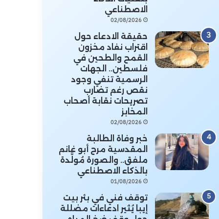
الاصطناعي
02/08/2026
حقيقة الادعاء حول
اقتراب نفاد مخزون
القمح والطحين في
فلسطين.. الجهات
الرسمية تنفي وجود
نقص رغم تضارب
تصريحات نقابة أصحاب
المخابز
02/08/2026
خبر وفاة الطالبة
المقدسية مرح أبو غانم
ملفق.. والصورة مُولَّدة
بالذكاء الاصطناعي
01/08/2026
توقف فني في بئر بيت
إيبا يُثير ادعاءات مضللة