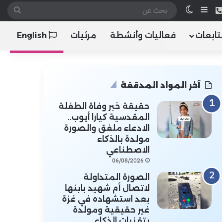
 الموقع RSS
هاتف
إضافة عمود جانبي
الوضع المظلم
بحث
عن
تابعات
فعاليات وأنشطة
مرئيات
English
آخر المواد المدققة
حقيقة خبر وفاة الطفلة
المقدسية كيارا أيوب..
الادعاء ملفق والصورة
مولدة بالذكاء
الاصطناعي
06/08/2026
الصورة المتداولة
لاتصال أم شهيد بابنها
بعد استشهاده في غزة
غير حقيقية ومولدة
بتقنيات الذكاء