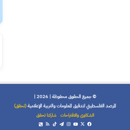
© جميع الحقوق محفوظة | 2026 |
المرصد الفلسطيني لتدقيق المعلومات والتربية الإعلامية
(تحقق)
الشكاوى والاقتراحات
شاركنا تحقق
X
فيسبوك
يوتيوب
انستقرام
تيلقرام
‫TikTok
ملخص
هاتف