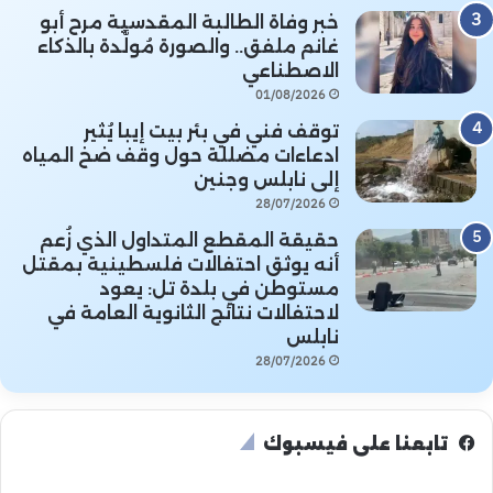
خبر وفاة الطالبة المقدسية مرح أبو
غانم ملفق.. والصورة مُولَّدة بالذكاء
الاصطناعي
01/08/2026
توقف فني في بئر بيت إيبا يُثير
ادعاءات مضللة حول وقف ضخ المياه
إلى نابلس وجنين
28/07/2026
حقيقة المقطع المتداول الذي زُعم
أنه يوثق احتفالات فلسطينية بمقتل
مستوطن في بلدة تل: يعود
لاحتفالات نتائج الثانوية العامة في
نابلس
28/07/2026
تابعنا على فيسبوك