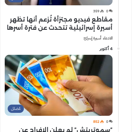
359
0
مقاطع فيديو مجتزأة تُزعم أنها تظهر
أسيرة إسرائيلية تتحدث عن فترة أسرها
الادعاء أسيرة إسرائ
4 أكتوبر
مُضلل
852
0
”سموتريتش” لم يعلن الإفراج عن