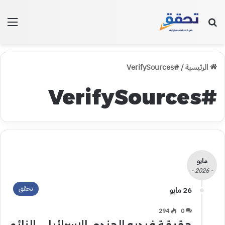
بحث عن
الق
الرئيسية
/
#VerifySources
#VerifySources
مايو
- 2026 -
تحقق
26 مايو
294
0