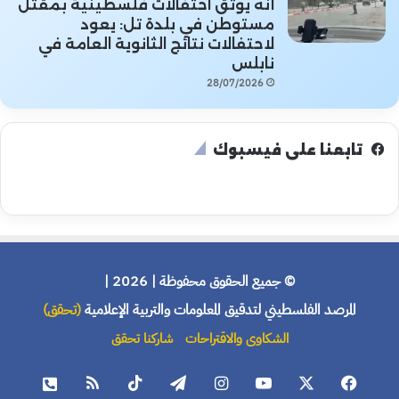
أنه يوثق احتفالات فلسطينية بمقتل
مستوطن في بلدة تل: يعود
لاحتفالات نتائج الثانوية العامة في
نابلس
28/07/2026
تابعنا على فيسبوك
© جميع الحقوق محفوظة | 2026 |
المرصد الفلسطيني لتدقيق المعلومات والتربية الإعلامية
(تحقق)
الشكاوى والاقتراحات
شاركنا تحقق
فيسبوك
X
يوتيوب
انستقرام
تيلقرام
‫TikTok
ملخص
هاتف