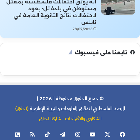
أنه يوثق احتفالات فلسطينية بمقتل
مستوطن في بلدة تل: يعود
لاحتفالات نتائج الثانوية العامة في
نابلس
28/07/2026
تابعنا على فيسبوك
© جميع الحقوق محفوظة | 2026 |
المرصد الفلسطيني لتدقيق المعلومات والتربية الإعلامية
(تحقق)
الشكاوى والاقتراحات
شاركنا تحقق
فيسبوك
X
يوتيوب
انستقرام
تيلقرام
‫TikTok
ملخص
هاتف