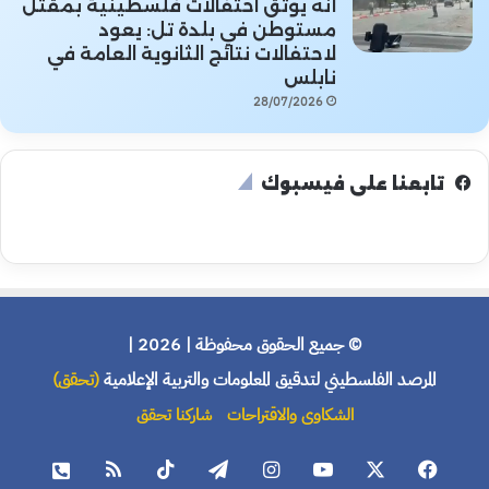
أنه يوثق احتفالات فلسطينية بمقتل
مستوطن في بلدة تل: يعود
لاحتفالات نتائج الثانوية العامة في
نابلس
28/07/2026
تابعنا على فيسبوك
© جميع الحقوق محفوظة | 2026 |
المرصد الفلسطيني لتدقيق المعلومات والتربية الإعلامية
(تحقق)
الشكاوى والاقتراحات
شاركنا تحقق
فيسبوك
X
يوتيوب
انستقرام
تيلقرام
‫TikTok
ملخص
هاتف